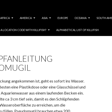
AFRICA
AMERICA
ASIA
EUROPE
OCEANIA
SOUTH AME
A LOCATION CODE WITH KILLIFISH?
ALPHABETICAL LIST OF KILLIFISH
PFANLEITUNG
OMUGIL
kung angekommen ist, geht es sofort ins Wasser.
sten eine Plastikdose oder eine Glasschüssel und
er Aquarienwasser aus einem laufenden Becken ein.
te ca 3 cm tief sein, damit es den Schlüpfenden
ie Wasseroberfläche zu erreichen, um die
 füllen. Pseudomugil brauchen etwa 200