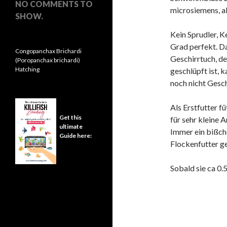
NO COMMENTS TO
microsiemens, a
SHOW.
Kein Sprudler, K
Grad perfekt. D
Congopanchax Brichardi
Geschirrtuch, de
(Poropanchax brichardi)
Hatching
geschlüpft ist, 
noch nicht Gesch
Als Erstfutter f
Get this
für sehr kleine A
ultimate
Immer ein bißche
Guide here:
Flockenfutter 
Sobald sie ca 0