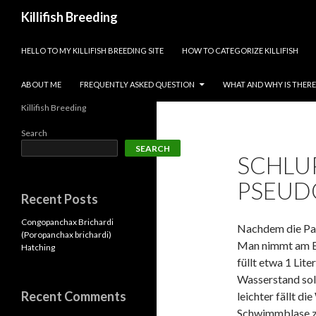
Search
Killifish Breeding
SKIP TO CONTENT
HELLO TO MY KILLIFISH BREEDING SITE
HOW TO CATEGORIZE KILLIFISH
ABOUT ME
FREQUENTLY ASKED QUESTION
WHAT AND WHY IS THERE 
Killifish Breeding
Search
SEARCH
SCHLU
PSEUD
Recent Posts
Congopanchax Brichardi
Nachdem die Pac
(Poropanchax brichardi)
Man nimmt am Be
Hatching
füllt etwa 1 Lit
Wasserstand soll
Recent Comments
leichter fällt d
Schwimmblase zu